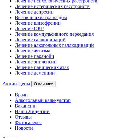
Лечение психологических расстройств
Лечение истерических расстройств
Лечение депресии
Вызов психиатра на дом
Лечение шизофрении
Лечение ОКР
Лечение компульсивного переедания
Лечение галлюцинаций
Лечение алкогольных галлюцинаций
Лечение аутизма
Лечение паранойи
Лечение эпилепсии
Лечение панических атак
Лечение деменции
Акции
Цены
О клинике
Врачи
Алкогольный калькулятор
Вакансии
Наши Лицензии
Отзывы
Фотогалерея
Новости