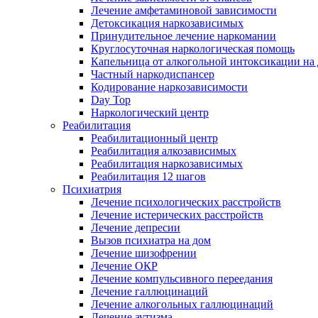
Лечение амфетаминовой зависимости
Детоксикация наркозависимых
Принудительное лечение наркомании
Круглосуточная наркологическая помощь
Капельница от алкогольной интоксикации на
Частный наркодиспансер
Кодирование наркозависимости
Day Top
Наркологический центр
Реабилитация
Реабилитационный центр
Реабилитация алкозависимых
Реабилитация наркозависимых
Реабилитация 12 шагов
Психиатрия
Лечение психологических расстройств
Лечение истерических расстройств
Лечение депресии
Вызов психиатра на дом
Лечение шизофрении
Лечение ОКР
Лечение компульсивного переедания
Лечение галлюцинаций
Лечение алкогольных галлюцинаций
Лечение аутизма