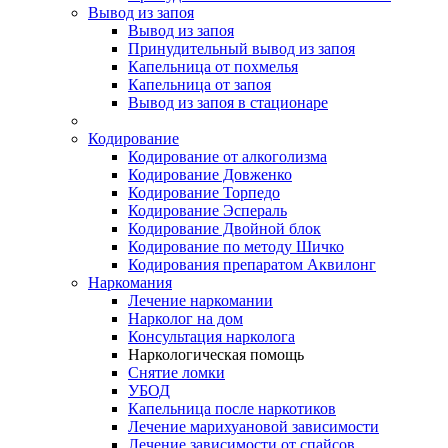
Вывод из запоя
Вывод из запоя
Принудительный вывод из запоя
Капельница от похмелья
Капельница от запоя
Вывод из запоя в стационаре
Кодирование
Кодирование от алкоголизма
Кодирование Довженко
Кодирование Торпедо
Кодирование Эспераль
Кодирование Двойной блок
Кодирование по методу Шичко
Кодирования препаратом Аквилонг
Наркомания
Лечение наркомании
Нарколог на дом
Консультация нарколога
Наркологическая помощь
Снятие ломки
УБОД
Капельница после наркотиков
Лечение марихуановой зависимости
Лечение зависимости от спайсов