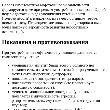
Первая симптоматика амфетаминовой зависимости
формируется даже при редком употреблении веществ. Одной
недели достаточно для увеличения устойчивости
(толерантности) к наркотику, из-за чего организм требует
повысить дозу. Периодическое повышение дозировки имеет
более высокую вероятность развития необратимых
осложнений.
Показания и противопоказания
При употреблении амфетаминов у человека развивается
комплекс нарушений:
уменьшается аппетит (чаще всего у больного нет
желания есть, из-за чего масса тела быстро уменьшается,
может быть анорексия, дистрофия);
повышается потоотделение (гипергидроз);
появляются проблемы со сном (что провоцирует
постоянную сонливость);
меняется эмоциональное поведение (у наркомана
появляется импульсивность, агрессия,
раздражительность, ему сложно общаться с другими
людьми);
формируются серьезные нарушения ЦНС.