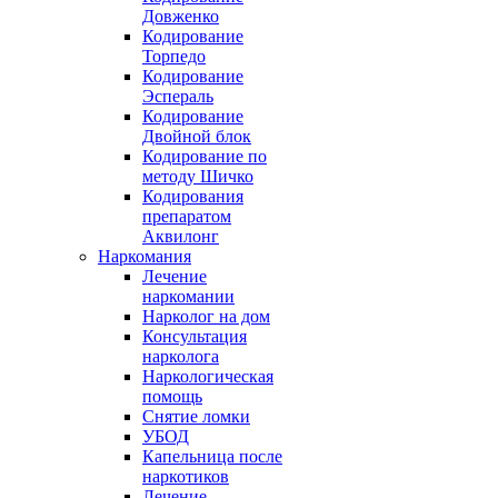
Довженко
Кодирование
Торпедо
Кодирование
Эспераль
Кодирование
Двойной блок
Кодирование по
методу Шичко
Кодирования
препаратом
Аквилонг
Наркомания
Лечение
наркомании
Нарколог на дом
Консультация
нарколога
Наркологическая
помощь
Снятие ломки
УБОД
Капельница после
наркотиков
Лечение