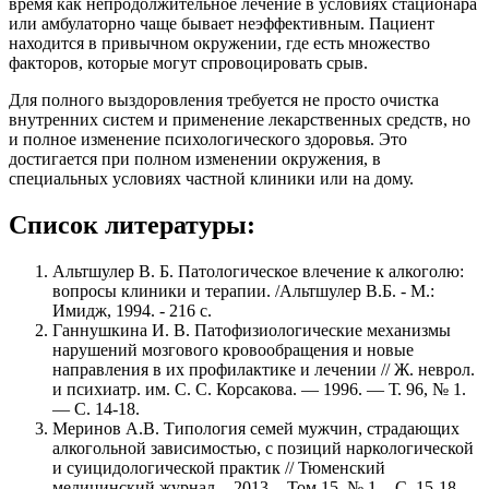
время как непродолжительное лечение в условиях стационара
или амбулаторно чаще бывает неэффективным. Пациент
находится в привычном окружении, где есть множество
факторов, которые могут спровоцировать срыв.
Для полного выздоровления требуется не просто очистка
внутренних систем и применение лекарственных средств, но
и полное изменение психологического здоровья. Это
достигается при полном изменении окружения, в
специальных условиях частной клиники или на дому.
Список литературы:
Альтшулер В. Б. Патологическое влечение к алкоголю:
вопросы клиники и терапии. /Альтшулер В.Б. - М.:
Имидж, 1994. - 216 с.
Ганнушкина И. В. Патофизиологические механизмы
нарушений мозгового кровообращения и новые
направления в их профилактике и лечении // Ж. неврол.
и психиатр. им. С. С. Корсакова. — 1996. — Т. 96, № 1.
— С. 14-18.
Меринов А.В. Типология семей мужчин, страдающих
алкогольной зависимостью, с позиций наркологической
и суицидологической практик // Тюменский
медицинский журнал. - 2013. - Том 15, № 1. - С. 15-18.