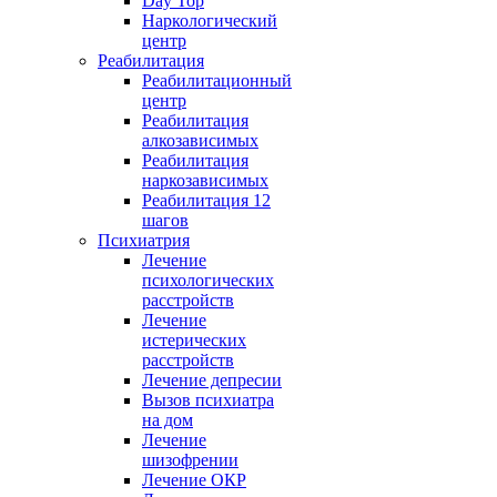
Day Top
Наркологический
центр
Реабилитация
Реабилитационный
центр
Реабилитация
алкозависимых
Реабилитация
наркозависимых
Реабилитация 12
шагов
Психиатрия
Лечение
психологических
расстройств
Лечение
истерических
расстройств
Лечение депресии
Вызов психиатра
на дом
Лечение
шизофрении
Лечение ОКР