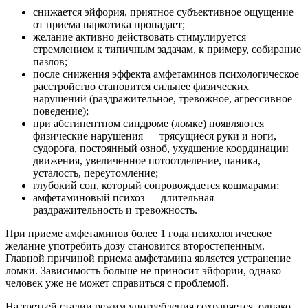
снижается эйфория, приятное субъективное ощущение
от приема наркотика пропадает;
желание активно действовать стимулируется
стремлением к типичным задачам, к примеру, собирание
пазлов;
после снижения эффекта амфетаминов психологическое
расстройство становится сильнее физических
нарушений (раздражительное, тревожное, агрессивное
поведение);
при абстинентном синдроме (ломке) появляются
физические нарушения — трясущиеся руки и ноги,
судорога, постоянный озноб, ухудшение координации
движения, увеличенное потоотделение, паника,
усталость, переутомление;
глубокий сон, который сопровождается кошмарами;
амфетаминовый психоз — длительная
раздражительность и тревожность.
При приеме амфетаминов более 1 года психологическое
желание употребить дозу становится второстепенным.
Главной причиной приема амфетамина является устранение
ломки. Зависимость больше не приносит эйфории, однако
человек уже не может справиться с проблемой.
На третьей стадии режим употребления сохраняется, однако