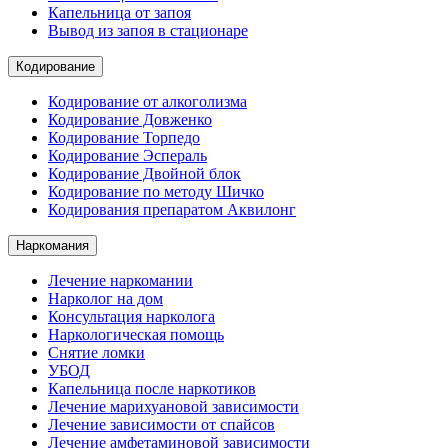
Капельница от запоя
Вывод из запоя в стационаре
Кодирование
Кодирование от алкоголизма
Кодирование Довженко
Кодирование Торпедо
Кодирование Эспераль
Кодирование Двойной блок
Кодирование по методу Шичко
Кодирования препаратом Аквилонг
Наркомания
Лечение наркомании
Нарколог на дом
Консультация нарколога
Наркологическая помощь
Снятие ломки
УБОД
Капельница после наркотиков
Лечение марихуановой зависимости
Лечение зависимости от спайсов
Лечение амфетаминовой зависимости