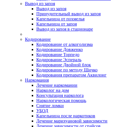
Вывод из запоя
Вывод из запоя
Принудительный вывод из запоя
Капельница от похмелья
Капельница от запоя
Вывод из запоя в стационаре
Кодирование
Кодирование от алкоголизма
Кодирование Довженко
Кодирование Торпедо
Кодирование Эспераль
Кодирование Двойной блок
Кодирование по методу Шичко
Кодирования препаратом Аквилонг
Наркомания
Лечение наркомании
Нарколог на дом
Консультация нарколога
Наркологическая помощь
Снятие ломки
УБОД
Капельница после наркотиков
Лечение марихуановой зависимости
Лечение зависимости от спайсов