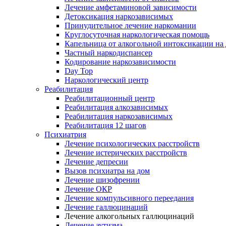
Лечение амфетаминовой зависимости
Детоксикация наркозависимых
Принудительное лечение наркомании
Круглосуточная наркологическая помощь
Капельница от алкогольной интоксикации на
Частный наркодиспансер
Кодирование наркозависимости
Day Top
Наркологический центр
Реабилитация
Реабилитационный центр
Реабилитация алкозависимых
Реабилитация наркозависимых
Реабилитация 12 шагов
Психиатрия
Лечение психологических расстройств
Лечение истерических расстройств
Лечение депресии
Вызов психиатра на дом
Лечение шизофрении
Лечение ОКР
Лечение компульсивного переедания
Лечение галлюцинаций
Лечение алкогольных галлюцинаций
Лечение аутизма